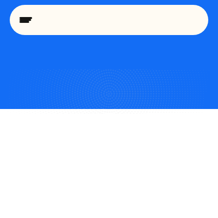
T
E
A
M